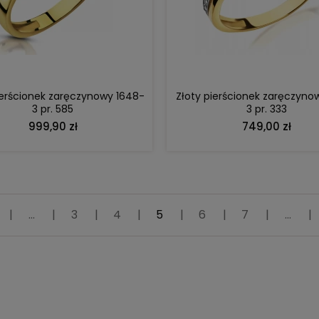
DO KOSZYKA
DO KOSZYKA
ierścionek zaręczynowy 1648-
Złoty pierścionek zaręczyno
3 pr. 585
3 pr. 333
999,90 zł
749,00 zł
|
...
|
3
|
4
|
5
|
6
|
7
|
...
|