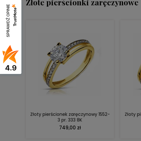
Złote pierścionki zaręczynowe
SPRAWDŹ OPINIE
4.9
DO KOSZYKA
Złoty pierścionek zaręczynowy 1552-
Złoty p
3 pr. 333 8K
749,00 zł