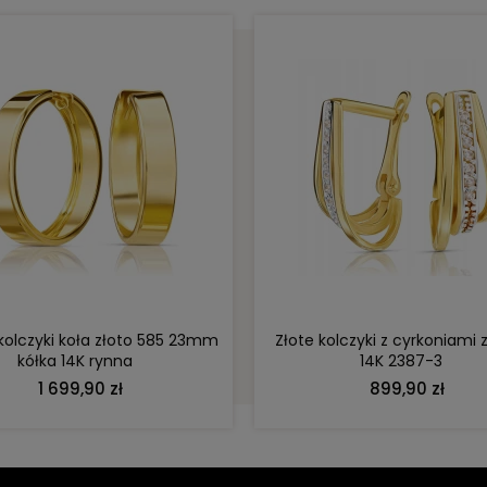
DO KOSZYKA
DO KOSZYKA
 kolczyki koła złoto 585 23mm
Złote kolczyki z cyrkoniami 
kółka 14K rynna
14K 2387-3
1 699,90 zł
899,90 zł