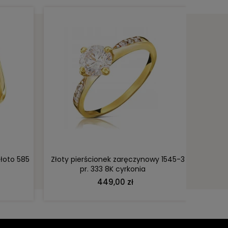
DO KOSZYKA
złoto 585
Złoty pierścionek zaręczynowy 1545-3
Złoty 
pr. 333 8K cyrkonia
449,00 zł