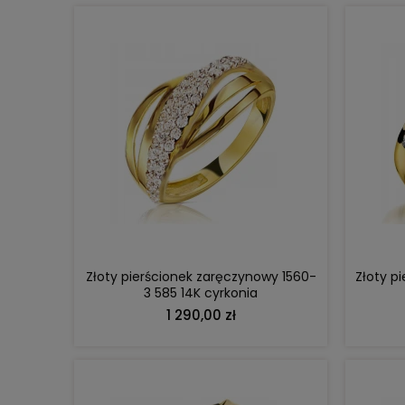
DO KOSZYKA
Złoty pierścionek zaręczynowy 1560-
Złoty p
3 585 14K cyrkonia
1 290,00 zł