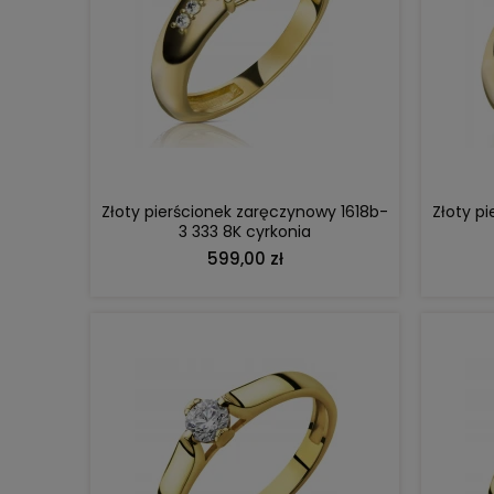
DO KOSZYKA
Złoty pierścionek zaręczynowy 1618b-
Złoty p
3 333 8K cyrkonia
599,00 zł