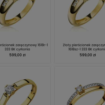
DO KOSZYKA
DO KOSZYKA
ierścionek zaręczynowy 1618r-1
Złoty pierścionek zaręcz
333 8K cyrkonia
1618sz-1 333 8K cyrkon
599,00 zł
599,00 zł