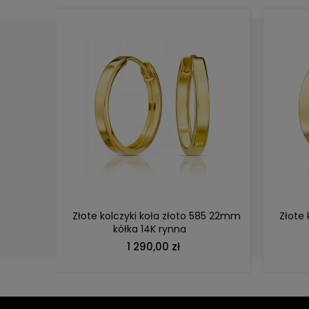
DO KOSZYKA
y 1170-1
Złote kolczyki koła złoto 585 22mm
Złote
kółka 14K rynna
1 290,00 zł