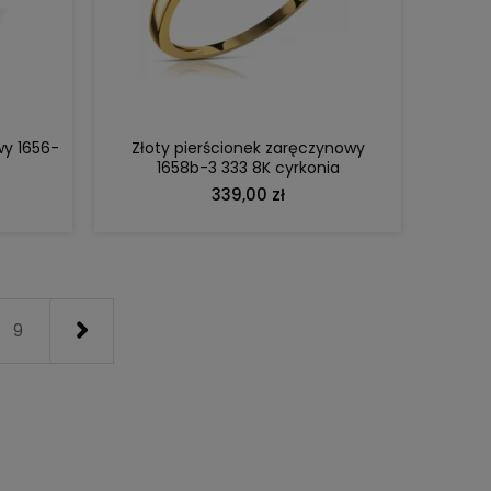
DO KOSZYKA
wy 1656-
Złoty pierścionek zaręczynowy
1658b-3 333 8K cyrkonia
339,00 zł
9