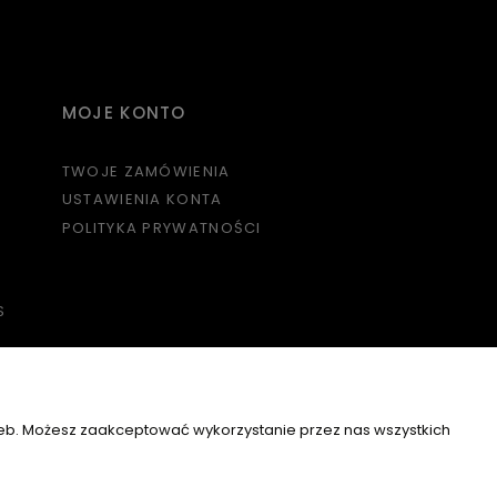
MOJE KONTO
TWOJE ZAMÓWIENIA
USTAWIENIA KONTA
POLITYKA PRYWATNOŚCI
S
O NAS
KONTAKT I DANE FIRMY
zeb. Możesz zaakceptować wykorzystanie przez nas wszystkich
KONTAKT
IA
BLOG