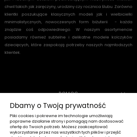
chwil takich jak zaręczyny, urodziny czy rocznica ślubu. Zarówno
klientki poszukujące klasycznych modeli jak i wielbicielki
minimalistycznych, nowoczesnych form biżuterii - każda
znajdzie coś odpowiedniego. W naszym asortymencie
posiadamy również subtelne i delikatne modele kolczyków
dziecięcych, które zaspokoją potrzeby naszych najmłodszych
klientek.
POMOC
Dbamy o Twoją prywatność
MOJE KONTO
Pliki cookies i pokrewne im technologie umożliwiają
poprawne działanie strony i pomagają nam dostosować
ofertę do Twoich potrzeb. Możesz zaakceptować
wykorzystanie przez nas wszystkich tych plików i przejść