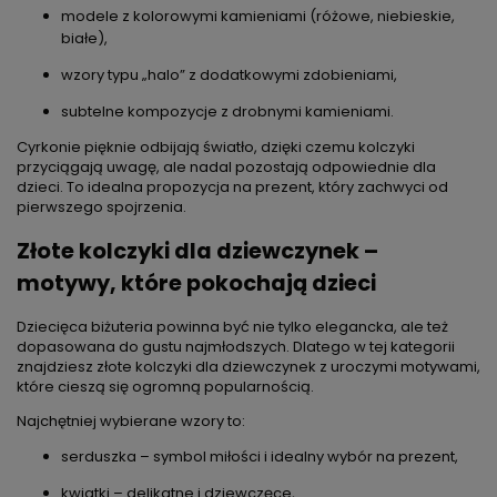
modele z kolorowymi kamieniami (różowe, niebieskie,
białe),
wzory typu „halo” z dodatkowymi zdobieniami,
subtelne kompozycje z drobnymi kamieniami.
Cyrkonie pięknie odbijają światło, dzięki czemu kolczyki
przyciągają uwagę, ale nadal pozostają odpowiednie dla
dzieci. To idealna propozycja na prezent, który zachwyci od
pierwszego spojrzenia.
Złote kolczyki dla dziewczynek –
motywy, które pokochają dzieci
Dziecięca biżuteria powinna być nie tylko elegancka, ale też
dopasowana do gustu najmłodszych. Dlatego w tej kategorii
znajdziesz złote kolczyki dla dziewczynek z uroczymi motywami,
które cieszą się ogromną popularnością.
Najchętniej wybierane wzory to:
serduszka – symbol miłości i idealny wybór na prezent,
kwiatki – delikatne i dziewczęce,