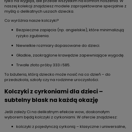
tylko na wygląd, ale przede wszystkim na komfort noszenia. W
naszej kolekcji znajdziesz modele zaprojektowane specjalnie z
myślą o delikatnych uszach dziecka.
Co wyróżnia nasze kolczyki?
Bezpieczne zapięcia (np. angielskie), które minimalizują
ryzyko zgubienia.
Niewielkie rozmiary dopasowane do dzieci.
Gładkie, zaokrąglone krawędzie zapewniające wygodę.
Trwałe złoto próby 333 i 585.
To biżuteria, którą dziecko może nosić na co dzień – do
przedszkola, szkoły czy na rodzinne uroczystości.
Kolczyki z cyrkoniami dla dzieci –
subtelny blask na każdą okazję
Jeśli zależy Ci na delikatnym efekcie wow, doskonałym
wyborem będą kolczyki z cyrkoniami. W ofercie znajdziesz:
kolczyki z pojedynczą cyrkonią – klasyczne i uniwersalne,