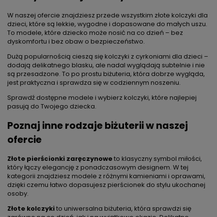
W naszej ofercie znajdziesz przede wszystkim złote kolczyki dla
dzieci, które są lekkie, wygodne i dopasowane do małych uszu.
To modele, które dziecko może nosić na co dzień – bez
dyskomfortu i bez obaw o bezpieczeństwo.
Dużą popularnością cieszą się kolczyki z cyrkoniami dla dzieci –
dodają delikatnego blasku, ale nadal wyglądają subtelnie i nie
są przesadzone. To po prostu biżuteria, która dobrze wygląda,
jest praktyczna i sprawdza się w codziennym noszeniu.
Sprawdź dostępne modele i wybierz kolczyki, które najlepiej
pasują do Twojego dziecka.
Poznaj inne rodzaje biżuterii w naszej
ofercie
Złote pierścionki zaręczynowe
to klasyczny symbol miłości,
który łączy elegancję z ponadczasowym designem. W tej
kategorii znajdziesz modele z różnymi kamieniami i oprawami,
dzięki czemu łatwo dopasujesz pierścionek do stylu ukochanej
osoby.
Złote kolczyki
to uniwersalna biżuteria, która sprawdzi się