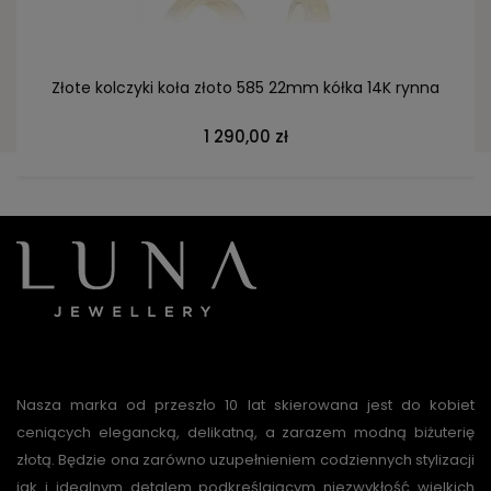
Złote kolczyki koła złoto 585 22mm kółka 14K rynna
1 290,00 zł
Nasza marka od przeszło 10 lat skierowana jest do kobiet
ceniących elegancką, delikatną, a zarazem modną biżuterię
złotą. Będzie ona zarówno uzupełnieniem codziennych stylizacji
jak i idealnym detalem podkreślającym niezwykłość wielkich