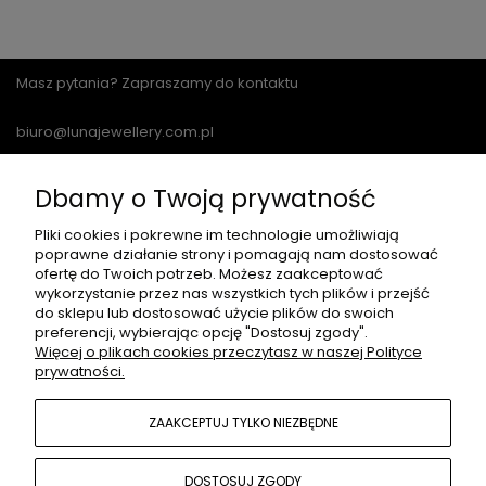
Masz pytania? Zapraszamy do kontaktu
biuro@lunajewellery.com.pl
Dbamy o Twoją prywatność
Pliki cookies i pokrewne im technologie umożliwiają
POMOC
poprawne działanie strony i pomagają nam dostosować
ofertę do Twoich potrzeb. Możesz zaakceptować
wykorzystanie przez nas wszystkich tych plików i przejść
do sklepu lub dostosować użycie plików do swoich
MOJE KONTO
preferencji, wybierając opcję "Dostosuj zgody".
Więcej o plikach cookies przeczytasz w naszej Polityce
prywatności.
PŁATNOŚCI I DOSTAWA
ZAAKCEPTUJ TYLKO NIEZBĘDNE
O NAS
DOSTOSUJ ZGODY