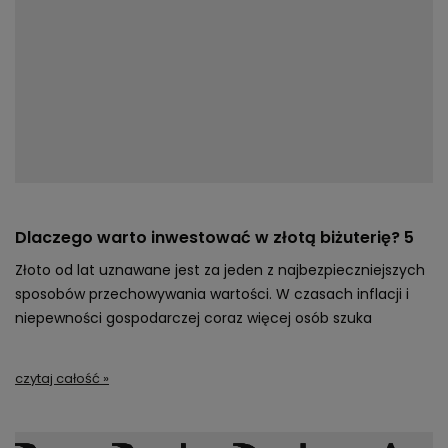
Dlaczego warto inwestować w złotą biżuterię? 5
powodów, które Cię przekonają
Złoto od lat uznawane jest za jeden z najbezpieczniejszych
sposobów przechowywania wartości. W czasach inflacji i
niepewności gospodarczej coraz więcej osób szuka
stabilnych rozwiązań, które pozwolą nie tylko chronić
oszczędności, ale również inwestować w produkty trwałe i
czytaj całość »
ponadczasowe.