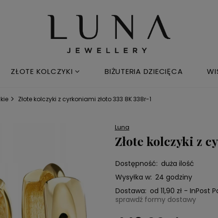
ZŁOTE KOLCZYKI
BIŻUTERIA DZIECIĘCA
WI
kie
Złote kolczyki z cyrkoniami złoto 333 8K 338r-1
Luna
Złote kolczyki z c
Dostępność:
duża ilość
Wysyłka w:
24 godziny
Dostawa:
od 11,90 zł
- InPost 
sprawdź formy dostawy
Cena nie zawiera e