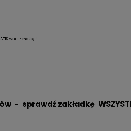
TIS wraz z metką !
ków - sprawdź zakładkę WSZYST