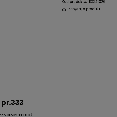
Kod produktu:
133141026
zapytaj o produkt
ntualnych
 pr.333
tego próby 333 (8K)