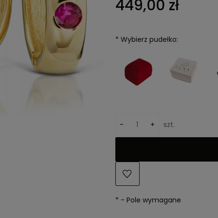
449,00 zł
kosztów płatności
*
Wybierz pudełko:
-
+
szt.
*
- Pole wymagane