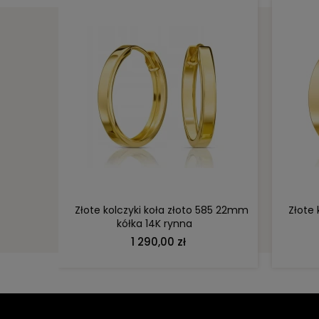
DO KOSZYKA
y 1170-1
Złote kolczyki koła złoto 585 22mm
Złote
kółka 14K rynna
1 290,00 zł