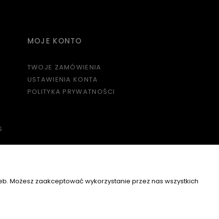
MOJE KONTO
TWOJE ZAMÓWIENIA
USTAWIENIA KONTA
POLITYKA PRYWATNOŚCI
S
O NAS
KONTAKT I DANE FIRMY
zeb. Możesz zaakceptować wykorzystanie przez nas wszystkich
KONTAKT
IA
BLOG