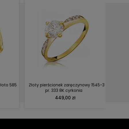
DO KOSZYKA
złoto 585
Złoty pierścionek zaręczynowy 1545-3
Złoty 
pr. 333 8K cyrkonia
449,00 zł