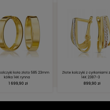
DO KOSZYKA
DO KOSZYKA
 kolczyki koła złoto 585 23mm
Złote kolczyki z cyrkoniami 
kółka 14K rynna
14K 2387-3
1 699,90 zł
899,90 zł