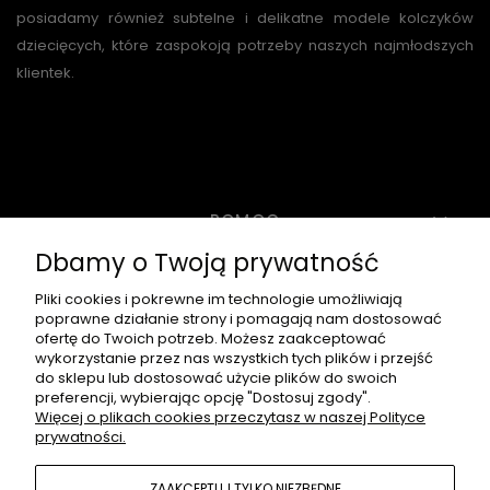
posiadamy również subtelne i delikatne modele kolczyków
dziecięcych, które zaspokoją potrzeby naszych najmłodszych
klientek.
POMOC
Dbamy o Twoją prywatność
MOJE KONTO
Pliki cookies i pokrewne im technologie umożliwiają
poprawne działanie strony i pomagają nam dostosować
ofertę do Twoich potrzeb. Możesz zaakceptować
wykorzystanie przez nas wszystkich tych plików i przejść
PŁATNOŚCI I DOSTAWA
do sklepu lub dostosować użycie plików do swoich
preferencji, wybierając opcję "Dostosuj zgody".
Więcej o plikach cookies przeczytasz w naszej Polityce
prywatności.
O NAS
ZAAKCEPTUJ TYLKO NIEZBĘDNE