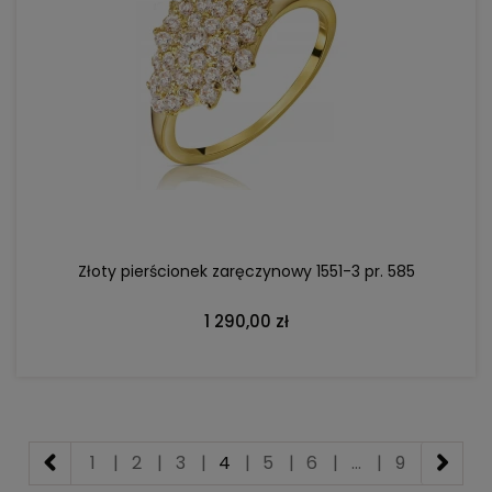
DO KOSZYKA
Złoty pierścionek zaręczynowy 1551-3 pr. 585
1 290,00 zł
1
|
2
|
3
|
4
|
5
|
6
|
...
|
9