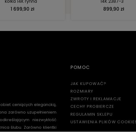
kółka 14K rynna
14K 2387-3
1 699,90 zł
899,90 zł
POMOC
JAK KUPOWAĆ?
ROZMIARY
ZWROTY I REKLAMACJE
kobiet ceniących elegancką,
CECHY PROBIERCZE
e ona zarówno uzupełnieniem
REGULAMIN SKLEPU
odkreślającym niezwykłość
USTAWIENIA PLIKÓW COOKIE
znica ślubu. Zarówno klientki
ielki minimalistycznych,