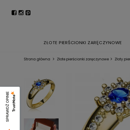
ZŁOTE PIERŚCIONKI ZARĘCZYNOWE
Strona główna
Złote pierścionki zaręczynowe
Złoty pi
SPRAWDŹ OPINIE