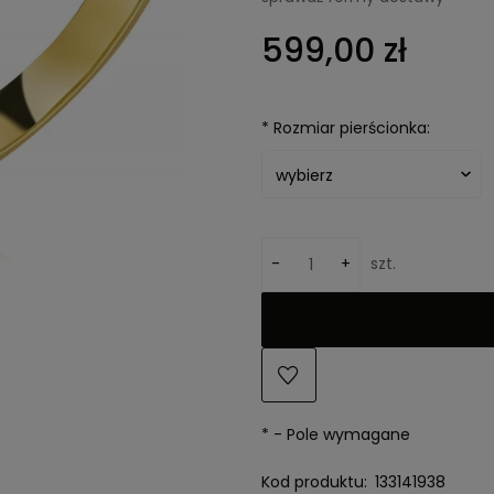
Cena nie zawiera e
599,00 zł
kosztów płatności
*
Rozmiar pierścionka:
-
+
szt.
*
- Pole wymagane
Kod produktu:
133141938