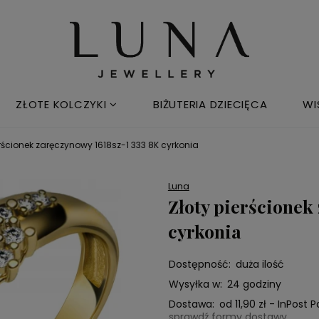
ZŁOTE KOLCZYKI
BIŻUTERIA DZIECIĘCA
WI
erścionek zaręczynowy 1618sz-1 333 8K cyrkonia
Luna
Złoty pierścionek
cyrkonia
Dostępność:
duża ilość
Wysyłka w:
24 godziny
Dostawa:
od 11,90 zł
- InPost 
sprawdź formy dostawy