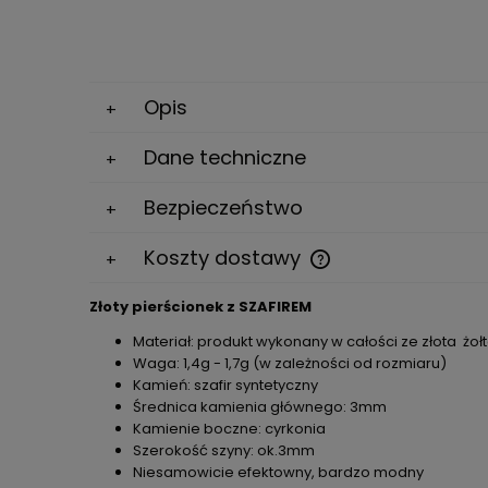
Opis
Dane techniczne
Bezpieczeństwo
Koszty dostawy
Złoty pierścionek z SZAFIREM
Cena nie zawiera ewe
kosztów płatności
Materiał: produkt wykonany w całości ze złota żoł
Waga: 1,4g - 1,7g (w zależności od rozmiaru)
Kamień: szafir syntetyczny
Średnica kamienia głównego: 3mm
Kamienie boczne: cyrkonia
Szerokość szyny: ok.3mm
Niesamowicie efektowny, bardzo modny