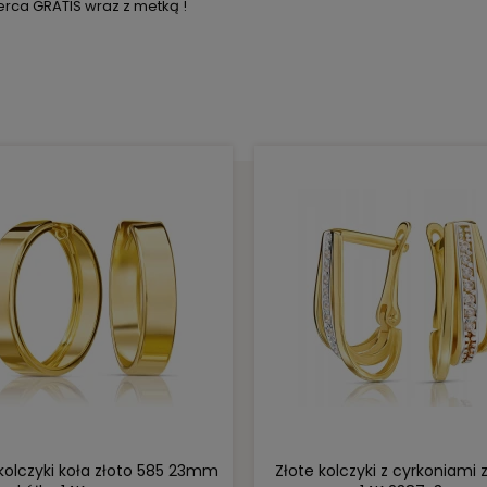
rca GRATIS wraz z metką !
DO KOSZYKA
DO KOSZYKA
 kolczyki koła złoto 585 23mm
Złote kolczyki z cyrkoniami 