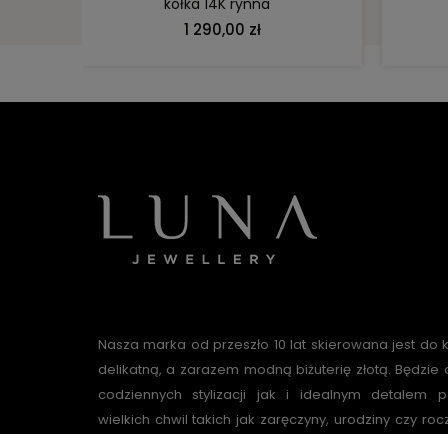
kółka 14K rynna
1 290,00 zł
Nasza marka od przeszło 10 lat skierowana jest do 
delikatną, a zarazem modną biżuterię złotą. Będzi
codziennych stylizacji jak i idealnym detalem p
wielkich chwil takich jak zaręczyny, urodziny czy roc
poszukujące klasycznych modeli jak i wielbic