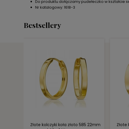
Do produktu dołączamy pudełeczko w kształcie se
Nr katalogowy: 1618-3
Bestsellery
DO KOSZYKA
y 1170-1
Złote kolczyki koła złoto 585 22mm
Złote