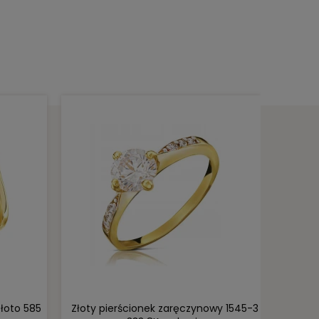
DO KOSZYKA
złoto 585
Złoty pierścionek zaręczynowy 1545-3
Złoty 