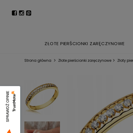
ZŁOTE PIERŚCIONKI ZARĘCZYNOWE
Strona główna
Złote pierścionki zaręczynowe
Złoty pi
SPRAWDŹ OPINIE