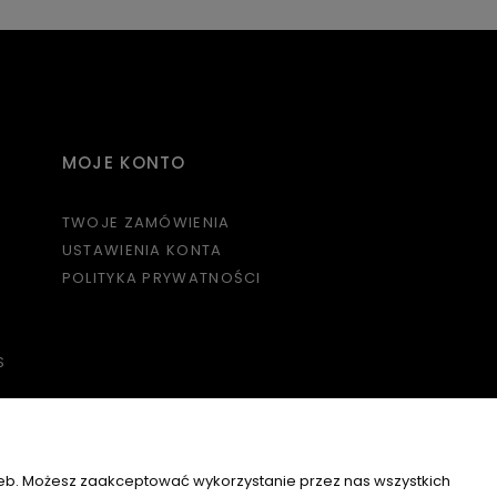
MOJE KONTO
TWOJE ZAMÓWIENIA
USTAWIENIA KONTA
POLITYKA PRYWATNOŚCI
S
O NAS
KONTAKT I DANE FIRMY
zeb. Możesz zaakceptować wykorzystanie przez nas wszystkich