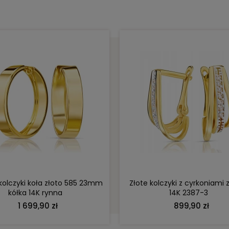
DO KOSZYKA
DO KOSZYKA
 kolczyki koła złoto 585 23mm
Złote kolczyki z cyrkoniami 
kółka 14K rynna
14K 2387-3
1 699,90 zł
899,90 zł