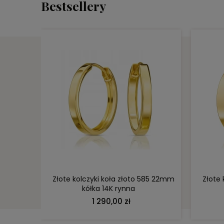
Bestsellery
DO KOSZYKA
y 1170-1
Złote kolczyki koła złoto 585 22mm
Złote
kółka 14K rynna
1 290,00 zł