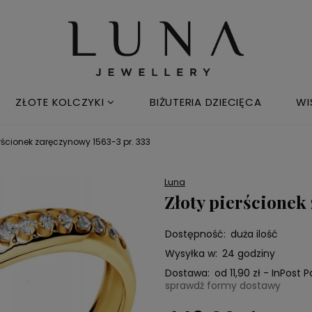
ZŁOTE KOLCZYKI
BIŻUTERIA DZIECIĘCA
WI
erścionek zaręczynowy 1563-3 pr. 333
Luna
Złoty pierścionek
Dostępność:
duża ilość
Wysyłka w:
24 godziny
Dostawa:
od 11,90 zł
- InPost 
sprawdź formy dostawy
Cena nie zawiera e