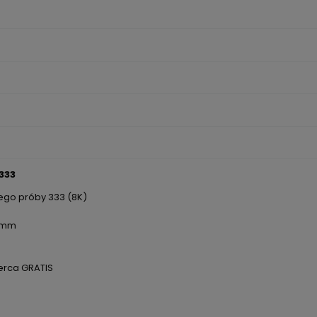
333
ntualnych
tego próby 333 (8K)
~3mm
erca GRATIS