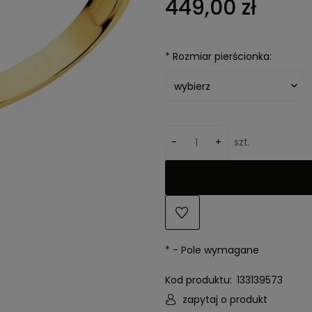
449,00 zł
kosztów płatności
*
Rozmiar pierścionka:
-
+
szt.
*
- Pole wymagane
Kod produktu:
133139573
zapytaj o produkt