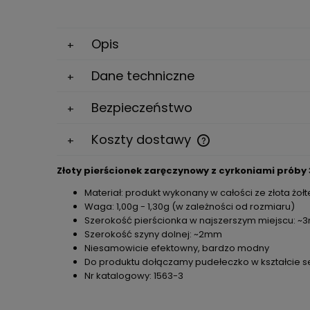
Opis
Dane techniczne
Bezpieczeństwo
Koszty dostawy
Złoty pierścionek zaręczynowy z cyrkoniami próby 
Cena nie zawiera ewe
kosztów płatności
Materiał: produkt wykonany w całości ze złota żoł
Waga: 1,00g - 1,30g (w zależności od rozmiaru)
Szerokość pierścionka w najszerszym miejscu: 
Szerokość szyny dolnej: ~2mm
Niesamowicie efektowny, bardzo modny
Do produktu dołączamy pudełeczko w kształcie s
Nr katalogowy: 1563-3