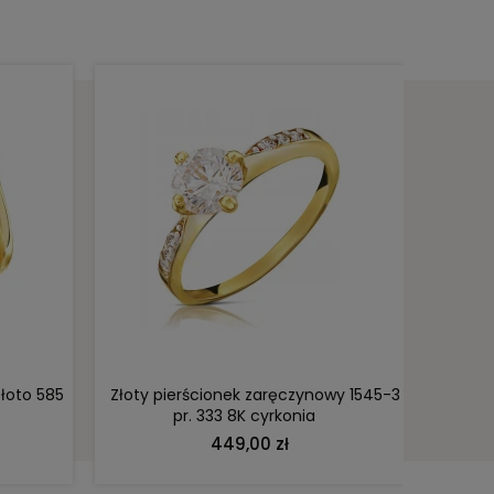
DO KOSZYKA
złoto 585
Złoty pierścionek zaręczynowy 1545-3
Złoty 
pr. 333 8K cyrkonia
449,00 zł