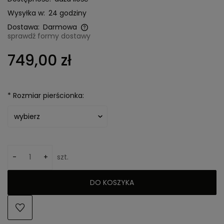
Wysyłka w:
24 godziny
Dostawa:
Darmowa
sprawdź formy dostawy
Cena nie zawiera ewentualnych kosztów płatności
749,00 zł
*
Rozmiar pierścionka:
-
+
szt.
DO KOSZYKA