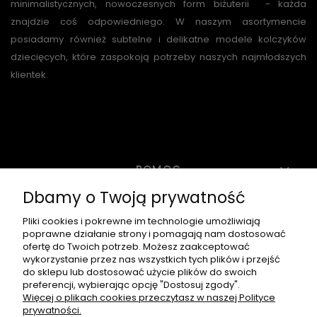
minimalistycznych, nowoczesnych form biżuterii - każda
znajdzie coś odpowiedniego. W naszym asortymencie
posiadamy również subtelne i delikatne modele kolczyków
dziecięcych, które zaspokoją potrzeby naszych najmłodszych
klientek.
POMOC
Dbamy o Twoją prywatność
MOJE KONTO
Pliki cookies i pokrewne im technologie umożliwiają
poprawne działanie strony i pomagają nam dostosować
ofertę do Twoich potrzeb. Możesz zaakceptować
wykorzystanie przez nas wszystkich tych plików i przejść
PŁATNOŚCI I DOSTAWA
do sklepu lub dostosować użycie plików do swoich
preferencji, wybierając opcję "Dostosuj zgody".
Więcej o plikach cookies przeczytasz w naszej Polityce
prywatności.