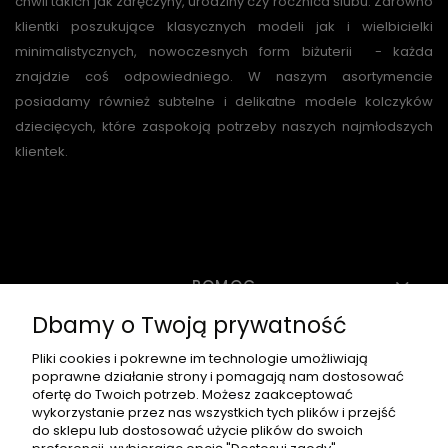
chwil takich jak zaręczyny, urodziny czy rocznica ślubu. Zarówno
klientki poszukujące klasycznych modeli jak i wielbicielki
minimalistycznych, nowoczesnych form biżuterii - każda
znajdzie coś odpowiedniego. W naszym asortymencie
posiadamy również subtelne i delikatne modele kolczyków
dziecięcych, które zaspokoją potrzeby naszych najmłodszych
klientek.
POMOC
Dbamy o Twoją prywatność
MOJE KONTO
Pliki cookies i pokrewne im technologie umożliwiają
poprawne działanie strony i pomagają nam dostosować
ofertę do Twoich potrzeb. Możesz zaakceptować
wykorzystanie przez nas wszystkich tych plików i przejść
PŁATNOŚCI I DOSTAWA
do sklepu lub dostosować użycie plików do swoich