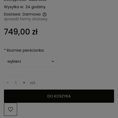
Wysyłka w:
24 godziny
Dostawa:
Darmowa
sprawdź formy dostawy
Cena nie zawiera ewentualnych kosztów płatności
749,00 zł
*
Rozmiar pierścionka:
-
+
szt.
DO KOSZYKA