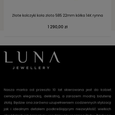
Złote kolczyki koła złoto 585 22mm kółka 14K rynna
1 290,00 zł
Nasza marka od przeszło 10 lat skierowana jest do kobiet
ceniących elegancką, delikatną, a zarazem modną biżuterię
złotą. Będzie ona zarówno uzupełnieniem codziennych stylizacji
jak i idealnym detalem podkreślającym niezwykłość wielkich