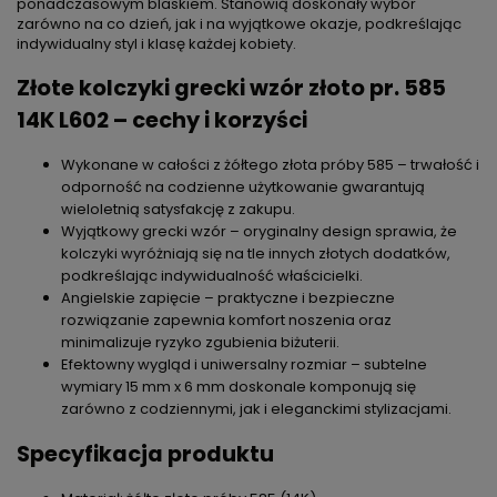
ponadczasowym blaskiem. Stanowią doskonały wybór
zarówno na co dzień, jak i na wyjątkowe okazje, podkreślając
indywidualny styl i klasę każdej kobiety.
Złote kolczyki grecki wzór złoto pr. 585
14K L602 – cechy i korzyści
Wykonane w całości z żółtego złota próby 585 – trwałość i
odporność na codzienne użytkowanie gwarantują
wieloletnią satysfakcję z zakupu.
Wyjątkowy grecki wzór – oryginalny design sprawia, że
kolczyki wyróżniają się na tle innych złotych dodatków,
podkreślając indywidualność właścicielki.
Angielskie zapięcie – praktyczne i bezpieczne
rozwiązanie zapewnia komfort noszenia oraz
minimalizuje ryzyko zgubienia biżuterii.
Efektowny wygląd i uniwersalny rozmiar – subtelne
wymiary 15 mm x 6 mm doskonale komponują się
zarówno z codziennymi, jak i eleganckimi stylizacjami.
Specyfikacja produktu