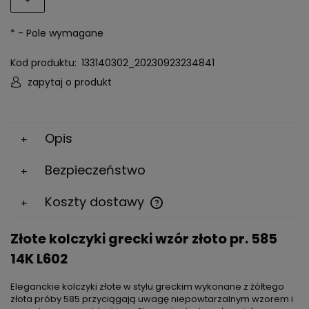
*
- Pole wymagane
Kod produktu:
133140302_20230923234841
zapytaj o produkt
Opis
Bezpieczeństwo
Koszty dostawy
Cena nie zawiera ewentualnych kosztów płatności
Złote kolczyki grecki wzór złoto pr. 585
14K L602
Eleganckie kolczyki złote w stylu greckim wykonane z żółtego
złota próby 585 przyciągają uwagę niepowtarzalnym wzorem i