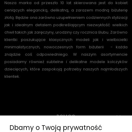
Nasza marka od przeszło 10 lat skierowana jest do kobiet
ceniących elegancką, delikatną, a zarazem modną biżuterię
złotą. Będzie ona zarówno uzupełnieniem codziennych stylizacji
jak i idealnym detalem podkreślającym niezwykłość wielkich
chwil takich jak zaręczyny, urodziny czy rocznica ślubu. Zarówno
klientki poszukujące klasycznych modeli jak i wielbicielki
minimalistycznych, nowoczesnych form biżuterii - każda
znajdzie coś odpowiedniego. W naszym asortymencie
posiadamy również subtelne i delikatne modele kolczyków
dziecięcych, które zaspokoją potrzeby naszych najmłodszych
klientek.
POMOC
Dbamy o Twoją prywatność