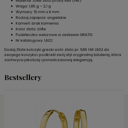
Materiał: żółte złoto próby 585 (14K)
Waga: 1,85 g – 2,1 g
Wymiary: 15 mm x 6 mm
Rodzaj zapięcia: angielskie
Kamień: brak kamienia
Kolor złota: żółte
Pudełeczko welurowe w zestawie GRATIS
Nr katalogowy: L602
Dodaj Złote kolczyki grecki wzór złoto pr. 585 14K L602 do
swojego koszyka i podkreśl swój styl oryginalną biżuterią, która
zachwyca jakością i ponadczasową elegancją.
Bestsellery