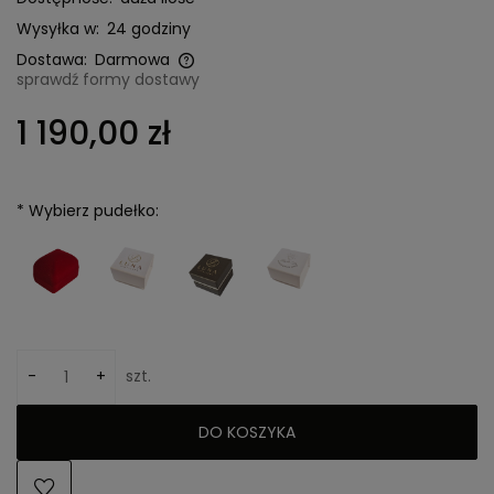
Wysyłka w:
24 godziny
Dostawa:
Darmowa
sprawdź formy dostawy
Cena nie zawiera ewentualnych kosztów płatności
1 190,00 zł
*
Wybierz pudełko:
-
+
szt.
DO KOSZYKA