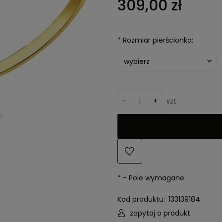
309,00 zł
kosztów płatności
*
Rozmiar pierścionka:
-
+
szt.
*
- Pole wymagane
Kod produktu:
133139184
zapytaj o produkt