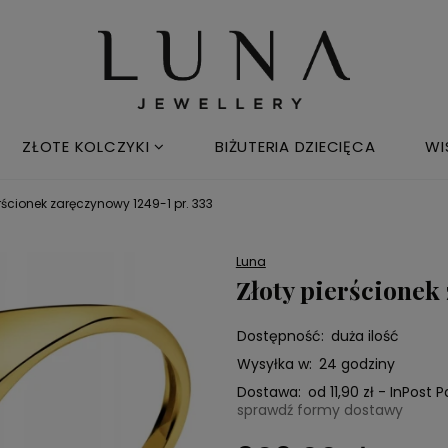
ZŁOTE KOLCZYKI
BIŻUTERIA DZIECIĘCA
WI
erścionek zaręczynowy 1249-1 pr. 333
Luna
Złoty pierścionek
Dostępność:
duża ilość
Wysyłka w:
24 godziny
Dostawa:
od 11,90 zł
- InPost 
sprawdź formy dostawy
Cena nie zawiera e