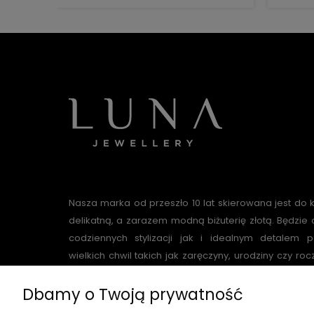
Nasza marka od przeszło 10 lat skierowana jest do 
delikatną, a zarazem modną biżuterię złotą. Będzi
codziennych stylizacji jak i idealnym detalem p
wielkich chwil takich jak zaręczyny, urodziny czy roc
poszukujące klasycznych modeli jak i wielbic
Dbamy o Twoją prywatność
nowoczesnych form biżuterii - każda znajdzie co
asortymencie posiadamy również subtelne i de