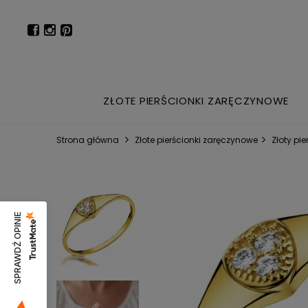
ZŁOTE PIERŚCIONKI ZARĘCZYNOWE
Strona główna
Złote pierścionki zaręczynowe
Złoty pi
SPRAWDŹ OPINIE