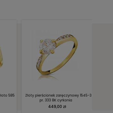
DO KOSZYKA
złoto 585
Złoty pierścionek zaręczynowy 1545-3
Złoty 
pr. 333 8K cyrkonia
449,00 zł