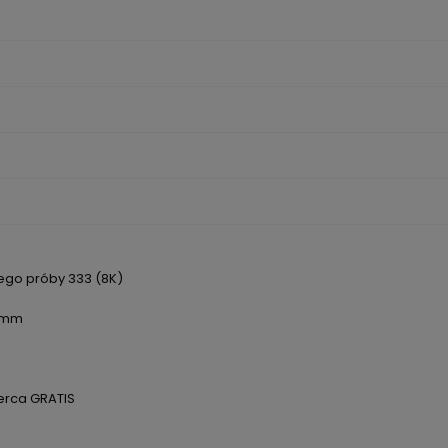
ntualnych
tego próby 333 (8K)
~5mm
erca GRATIS