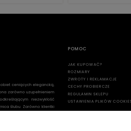
POMOC
JAK KUPOWAĆ?
ROZMIARY
ZWROTY I REKLAMACJE
kobiet ceniących elegancką,
CECHY PROBIERCZE
e ona zarówno uzupełnieniem
REGULAMIN SKLEPU
odkreślającym niezwykłość
USTAWIENIA PLIKÓW COOKIE
znica ślubu. Zarówno klientki
ielki minimalistycznych,
PŁATNOŚCI I DOSTAWA
ś odpowiedniego. W naszym
likatne modele kolczyków