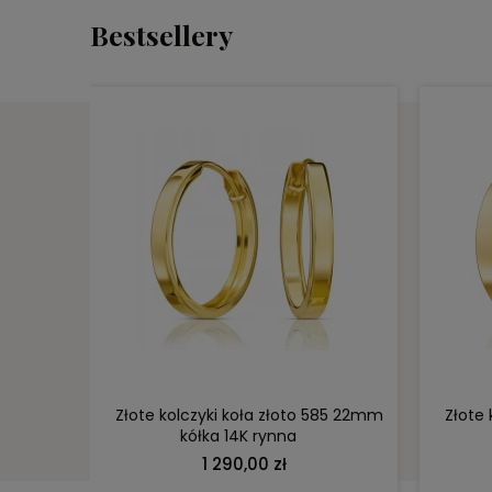
Bestsellery
DO KOSZYKA
y 1170-1
Złote kolczyki koła złoto 585 22mm
Złote
kółka 14K rynna
1 290,00 zł